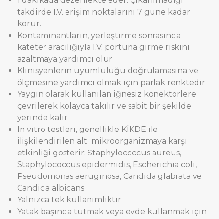
1 dakikada dezenfekte eder. Çıkarılmadığı
takdirde I.V. erişim noktalarını 7 güne kadar
korur.
Kontaminantların, yerleştirme sonrasında
kateter aracılığıyla I.V. portuna girme riskini
azaltmaya yardımcı olur
Klinisyenlerin uyumluluğu doğrulamasına ve
ölçmesine yardımcı olmak için parlak renktedir
Yaygın olarak kullanılan iğnesiz konektörlere
çevrilerek kolayca takılır ve sabit bir şekilde
yerinde kalır
In vitro testleri, genellikle KİKDE ile
ilişkilendirilen altı mikroorganizmaya karşı
etkinliği gösterir: Staphylococcus aureus,
Staphylococcus epidermidis, Escherichia coli,
Pseudomonas aeruginosa, Candida glabrata ve
Candida albicans
Yalnızca tek kullanımlıktır
Yatak başında tutmak veya evde kullanmak için