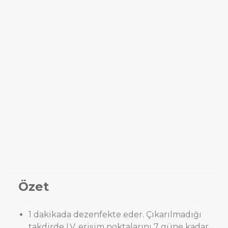
Özet
1 dakikada dezenfekte eder. Çıkarılmadığı
takdirde I.V. erişim noktalarını 7 güne kadar