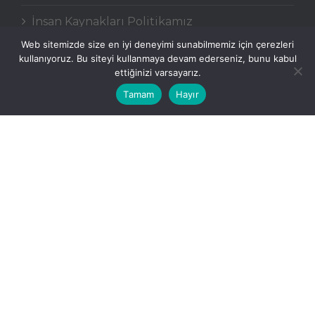
İnsan Kaynakları Politikamız
Ücret Politikamız
Web sitemizde size en iyi deneyimi sunabilmemiz için çerezleri
Kariyer ve Eğitim Olanaklarımız
kullanıyoruz. Bu siteyi kullanmaya devam ederseniz, bunu kabul
ettiğinizi varsayarız.
YENİ FİKİR
Tamam
Hayır
İLETİŞİM
BLOG
Copyright © Vizyon Healthcare
Hakkımızda
Kalite Politikamız
Iletişim
Anasayfa – English