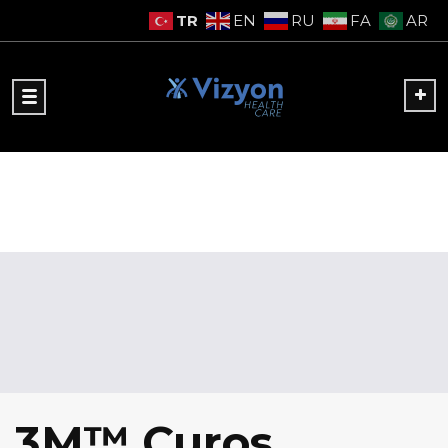
TR
EN
RU
FA
AR
3M™ Curos