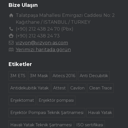
Bize Ulaşın
Talatpaşa Mahallesi Emirgazi Caddesi No: 2
Kağıthane / ISTANBUL / TURKEY
(+90) 212 438 24 70 (Pbx)
(+90) 212 438 24 73
vizyon@vizyon-as.com
Yerimizi haritada görün
Etiketler
3M ETS
3M Mask
Aitecs 2016
Anti Decubitik
Antidekubitik Yatak
Attest
Cavilon
Clean Trace
Enjektomat
Enjektör pompası
Enjektör Pompası Teknik Şartnamesi
Havalı Yatak
Havalı Yatak Teknik Şartnamesi
ISO sertifikası