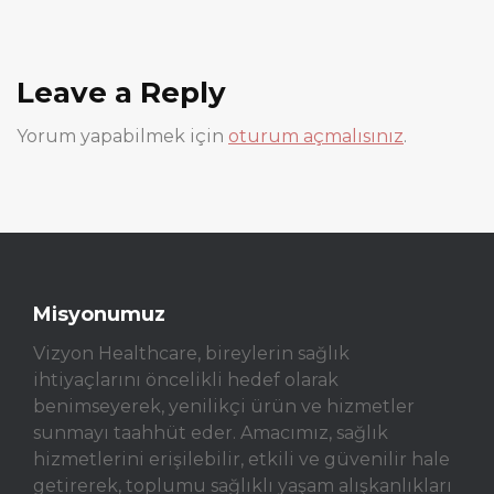
Leave a Reply
Yorum yapabilmek için
oturum açmalısınız
.
Misyonumuz
Vizyon Healthcare, bireylerin sağlık
ihtiyaçlarını öncelikli hedef olarak
benimseyerek, yenilikçi ürün ve hizmetler
sunmayı taahhüt eder. Amacımız, sağlık
hizmetlerini erişilebilir, etkili ve güvenilir hale
getirerek, toplumu sağlıklı yaşam alışkanlıkları