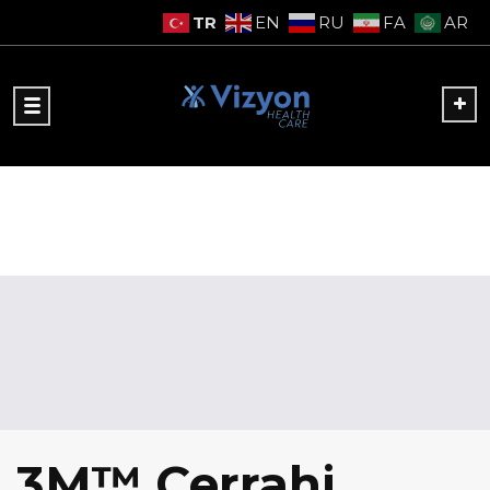
TR
EN
RU
FA
AR
3M™ Cerrahi