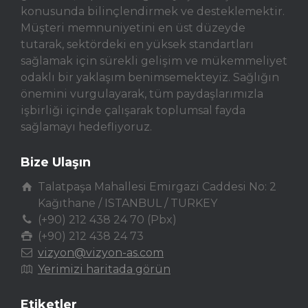
konusunda bilinçlendirmek ve desteklemektir.
Müşteri memnuniyetini en üst düzeyde
tutarak, sektördeki en yüksek standartları
sağlamak için sürekli gelişim ve mükemmeliyet
odaklı bir yaklaşım benimsemekteyiz. Sağlığın
önemini vurgulayarak, tüm paydaşlarımızla
işbirliği içinde çalışarak toplumsal fayda
sağlamayı hedefliyoruz.
Bize Ulaşın
Talatpaşa Mahallesi Emirgazi Caddesi No: 2
Kağıthane / ISTANBUL / TURKEY
(+90) 212 438 24 70 (Pbx)
(+90) 212 438 24 73
vizyon@vizyon-as.com
Yerimizi haritada görün
Etiketler