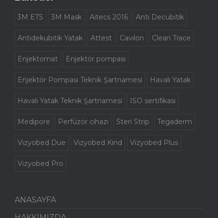
3M ETS
3M Mask
Aitecs 2016
Anti Decubitik
Antidekubitik Yatak
Attest
Cavilon
Clean Trace
Enjektomat
Enjektör pompası
Enjektör Pompası Teknik Şartnamesi
Havalı Yatak
Havalı Yatak Teknik Şartnamesi
ISO sertifikası
Medipore
Perfüzör cihazı
Steri Strip
Tegaderm
Vizyobed Due
Vizyobed Kind
Vizyobed Plus
Vizyobed Pro
ANASAYFA
HAKKIMIZDA