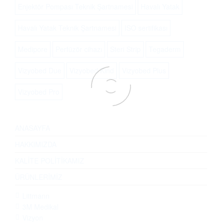
Enjektör Pompası Teknik Şartnamesi
Havalı Yatak
Havalı Yatak Teknik Şartnamesi
ISO sertifikası
Medipore
Perfüzör cihazı
Steri Strip
Tegaderm
Vizyobed Due
Vizyobed Kind
Vizyobed Plus
Vizyobed Pro
ANASAYFA
HAKKIMIZDA
KALİTE POLİTİKAMIZ
ÜRÜNLERİMİZ
Littmann
3M Medikal
Vizyon