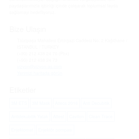
paydaşlarımızla işbirliği içinde çalışarak toplumsal fayda
sağlamayı hedefliyoruz.
Bize Ulaşın
Talatpaşa Mahallesi Emirgazi Caddesi No: 2 Kağıthane /
ISTANBUL / TURKEY
(+90) 212 438 24 70 (Pbx)
(+90) 212 438 24 73
vizyon@vizyon-as.com
Yerimizi haritada görün
Etiketler
3M ETS
3M Mask
Aitecs 2016
Anti Decubitik
Antidekubitik Yatak
Attest
Cavilon
Clean Trace
Enjektomat
Enjektör pompası