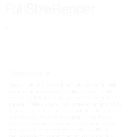
FullSizeRender
Share
Misyonumuz
Vizyon Healthcare, bireylerin sağlık ihtiyaçlarını öncelikli
hedef olarak benimseyerek, yenilikçi ürün ve hizmetler
sunmayı taahhüt eder. Amacımız, sağlık hizmetlerini
erişilebilir, etkili ve güvenilir hale getirerek, toplumu sağlıklı
yaşam alışkanlıkları konusunda bilinçlendirmek ve
desteklemektir. Müşteri memnuniyetini en üst düzeyde
tutarak, sektördeki en yüksek standartları sağlamak için
sürekli gelişim ve mükemmeliyet odaklı bir yaklaşım
benimsemekteyiz. Sağlığın önemini vurgulayarak, tüm