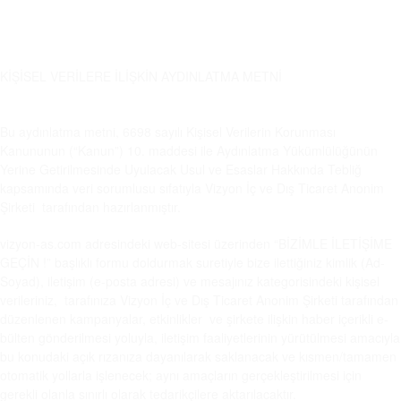
KİŞİSEL VERİLERE İLİŞKİN AYDINLATMA METNİ
Bu aydınlatma metni, 6698 sayılı Kişisel Verilerin Korunması
Kanununun (“Kanun”) 10. maddesi ile Aydınlatma Yükümlülüğünün
Yerine Getirilmesinde Uyulacak Usul ve Esaslar Hakkında Tebliğ
kapsamında veri sorumlusu sıfatıyla Vizyon İç ve Dış Ticaret Anonim
Şirketi tarafından hazırlanmıştır.
vizyon-as.com adresindeki web-sitesi üzerinden “BİZİMLE İLETİŞİME
GEÇİN !” başlıklı formu doldurmak suretiyle bize ilettiğiniz kimlik (Ad-
Soyad), iletişim (e-posta adresi) ve mesajınız kategorisindeki kişisel
verileriniz, tarafınıza Vizyon İç ve Dış Ticaret Anonim Şirketi tarafından
düzenlenen kampanyalar, etkinlikler ve şirkete ilişkin haber içerikli e-
bülten gönderilmesi yoluyla, iletişim faaliyetlerinin yürütülmesi amacıyla
bu konudaki açık rızanıza dayanılarak saklanacak ve kısmen/tamamen
otomatik yollarla işlenecek; aynı amaçların gerçekleştirilmesi için
gerekli olanla sınırlı olarak tedarikçilere aktarılacaktır.