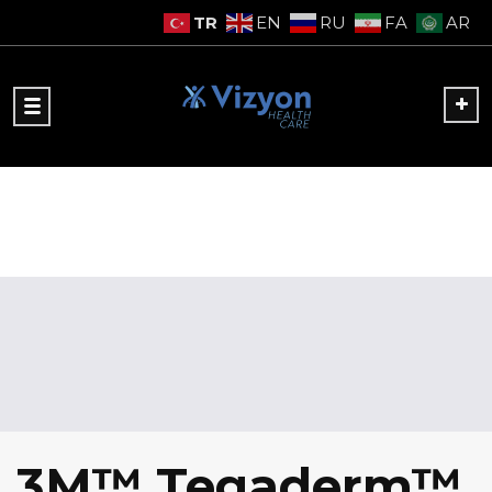
TR
EN
RU
FA
AR
3M™ Tegaderm™