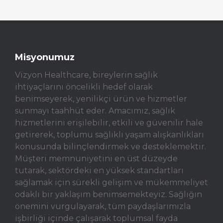
Misyonumuz
Vizyon Healthcare, bireylerin sağlık
ihtiyaçlarını öncelikli hedef olarak
benimseyerek, yenilikçi ürün ve hizmetler
sunmayı taahhüt eder. Amacımız, sağlık
hizmetlerini erişilebilir, etkili ve güvenilir hale
getirerek, toplumu sağlıklı yaşam alışkanlıkları
konusunda bilinçlendirmek ve desteklemektir.
Müşteri memnuniyetini en üst düzeyde
tutarak, sektördeki en yüksek standartları
sağlamak için sürekli gelişim ve mükemmeliyet
odaklı bir yaklaşım benimsemekteyiz. Sağlığın
önemini vurgulayarak, tüm paydaşlarımızla
işbirliği içinde çalışarak toplumsal fayda