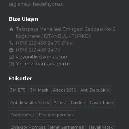
sağlamayı hedefliyoruz.
Bize Ulaşın
Talatpaşa Mahallesi Emirgazi Caddesi No: 2
Kağıthane / ISTANBUL / TURKEY
(+90) 212 438 24 70 (Pbx)
(+90) 212 438 24 73
vizyon@vizyon-as.com
Yerimizi haritada görün
Etiketler
3M ETS
3M Mask
Aitecs 2016
Anti Decubitik
Antidekubitik Yatak
Attest
Cavilon
Clean Trace
Enjektomat
Enjektör pompası
Enjektör Pompası Teknik Şartnamesi
Havalı Yatak