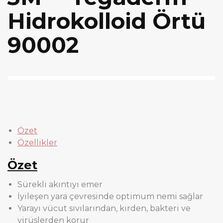
Hidrokolloid Örtü
90002
Özet
Özellikler
Özet
Sürekli akıntıyı emer
İyileşen yara çevresinde optimum nemi sağlar
Yarayı vücut sıvılarından, kirden, bakteri ve
virüslerden korur