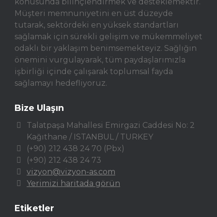
konusunda bilinçlendirmek ve desteklemektir.
Müşteri memnuniyetini en üst düzeyde
tutarak, sektördeki en yüksek standartları
sağlamak için sürekli gelişim ve mükemmeliyet
odaklı bir yaklaşım benimsemekteyiz. Sağlığın
önemini vurgulayarak, tüm paydaşlarımızla
işbirliği içinde çalışarak toplumsal fayda
sağlamayı hedefliyoruz.
Bize Ulaşın
Talatpaşa Mahallesi Emirgazi Caddesi No: 2
Kağıthane / ISTANBUL / TURKEY
(+90) 212 438 24 70 (Pbx)
(+90) 212 438 24 73
vizyon@vizyon-as.com
Yerimizi haritada görün
Etiketler