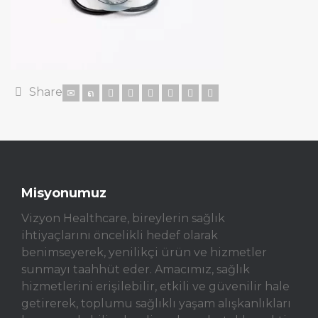
Share
Misyonumuz
Vizyon Healthcare, bireylerin sağlık
ihtiyaçlarını öncelikli hedef olarak
benimseyerek, yenilikçi ürün ve hizmetler
sunmayı taahhüt eder. Amacımız, sağlık
hizmetlerini erişilebilir, etkili ve güvenilir hale
getirerek, toplumu sağlıklı yaşam alışkanlıkları