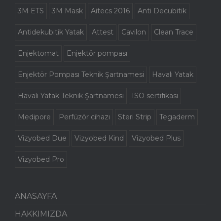
3M ETS
3M Mask
Aitecs 2016
Anti Decubitik
Antidekubitik Yatak
Attest
Cavilon
Clean Trace
Enjektomat
Enjektör pompası
Enjektör Pompası Teknik Şartnamesi
Havalı Yatak
Havalı Yatak Teknik Şartnamesi
ISO sertifikası
Medipore
Perfüzör cihazı
Steri Strip
Tegaderm
Vizyobed Due
Vizyobed Kind
Vizyobed Plus
Vizyobed Pro
ANASAYFA
HAKKIMIZDA