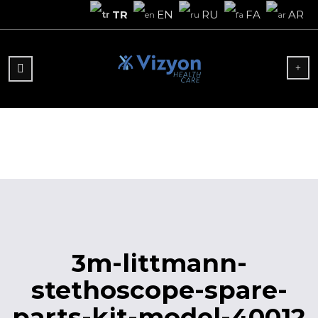
TR
EN
RU
FA
AR
3m-littmann-
stethoscope-spare-
parts-kit-model-40012