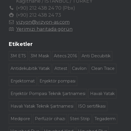
Kağıthane / ISTANBUL / TURKEY
(+90) 212 438 24 70 (Pbx)
(+90) 212 438 24 73
vizyon@vizyon-as.com
Yerimizi haritada görün
Etiketler
3M ETS
3M Mask
Aitecs 2016
Anti Decubitik
Antidekubitik Yatak
Attest
Cavilon
Clean Trace
Enjektomat
Enjektör pompası
Enjektör Pompası Teknik Şartnamesi
Havalı Yatak
Havalı Yatak Teknik Şartnamesi
ISO sertifikası
Medipore
Perfüzör cihazı
Steri Strip
Tegaderm