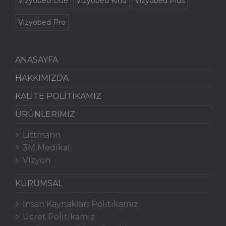
Vizyobed Due
Vizyobed Kind
Vizyobed Plus
Vizyobed Pro
ANASAYFA
HAKKIMIZDA
KALİTE POLİTİKAMIZ
ÜRÜNLERİMİZ
Littmann
3M Medikal
Vizyon
KURUMSAL
İnsan Kaynakları Politikamız
Ücret Politikamız