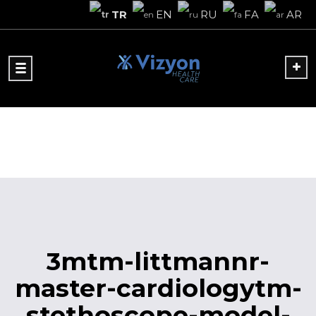
TR
EN
RU
FA
AR
3mtm-littmannr-
master-cardiologytm-
stethoscope-model-