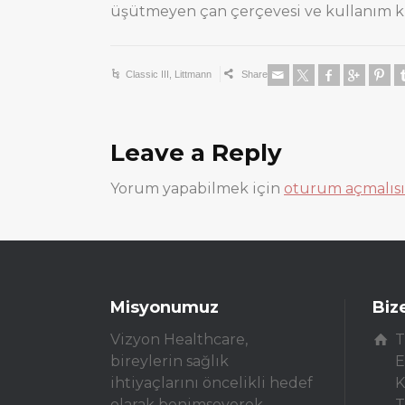
üşütmeyen çan çerçevesi ve kullanım kita
Classic III
,
Littmann
Share
Leave a Reply
Yorum yapabilmek için
oturum açmalısı
Misyonumuz
Biz
Vizyon Healthcare,
T
bireylerin sağlık
E
ihtiyaçlarını öncelikli hedef
K
olarak benimseyerek,