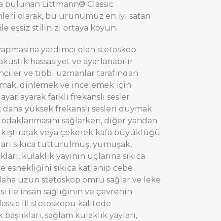
da bulunan Littmann® Classic
nleri olarak, bu ürünümüz en iyi satan
 eşsiz stilinizi ortaya koyun.
 yapmasına yardımcı olan stetoskop
kustik hassasiyet ve ayarlanabilir
enciler ve tıbbi uzmanlar tarafından
lamak, dinlemek ve incelemek için
yarlayarak farklı frekanslı sesler
n; daha yüksek frekanslı sesleri duymak
a odaklanmasını sağlarken, diğer yandan
e sıkıştırarak veya çekerek kafa büyüklüğü
ları sıkıca tutturulmuş, yumuşak,
ları, kulaklık yayının uçlarına sıkıca
e esnekliğini sıkıca katlanıp cebe
de daha uzun stetoskop ömrü sağlar ve leke
sı ile insan sağlığının ve çevrenin
assic III stetoskopu kalitede
aşlıkları, sağlam kulaklık yayları,