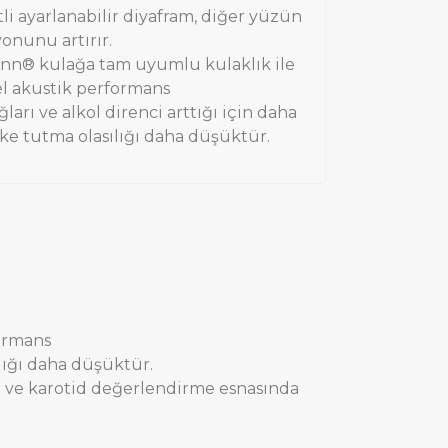
li ayarlanabilir diyafram, diğer yüzün
onunu artırır.
nn® kulağa tam uyumlu kulaklık ile
 akustik performans
ağları ve alkol direnci arttığı için daha
ke tutma olasılığı daha düşüktür.
ormans
ılığı daha düşüktür.
nda ve karotid değerlendirme esnasında