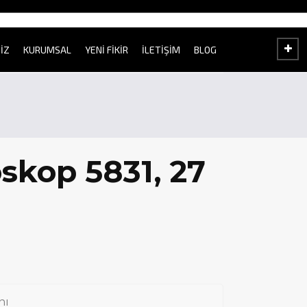
İZ
KURUMSAL
YENİ FİKİR
İLETİŞİM
BLOG
skop 5831, 27
nı