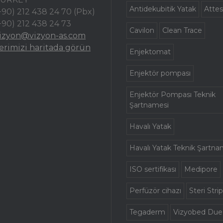
Antidekubitik Yatak
Attes
+90) 212 438 24 70 (Pbx)
+90) 212 438 24 73
Cavilon
Clean Trace
izyon@vizyon-as.com
erimizi haritada görün
Enjektomat
Enjektör pompası
Enjektör Pompası Teknik
Şartnamesi
Havalı Yatak
Havalı Yatak Teknik Şartna
ISO sertifikası
Medipore
Perfüzör cihazı
Steri Strip
Tegaderm
Vizyobed Due