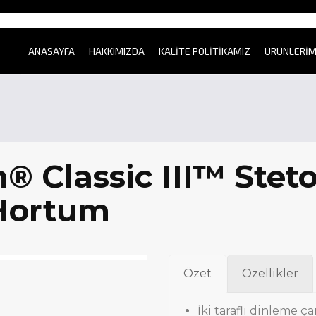
ANASAYFA
HAKKIMIZDA
KALİTE POLİTİKAMIZ
ÜRÜNLERİM
 Classic III™ Steto
Hortum
Özet
Özellikler
İki taraflı dinleme ça