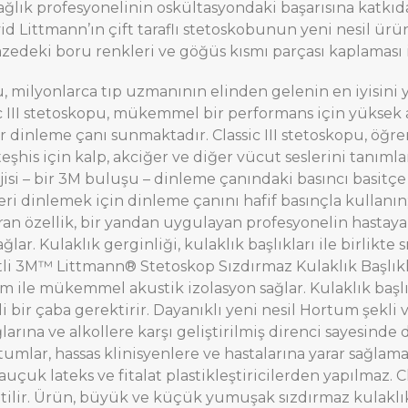
sağlık profesyonelinin oskültasyondaki başarısına katkı
id Littmann’ın çift taraflı stetoskobunun yeni nesil ürü
zedeki boru renkleri ve göğüs kısmı parçası kaplaması ile
, milyonlarca tıp uzmanının elinden gelenin en iyisini
c III stetoskopu, mükemmel bir performans için yüksek a
bir dinleme çanı sunmaktadır. Classic III stetoskopu, öğr
teşhis için kalp, akciğer ve diğer vücut seslerini tanım
jisi – bir 3M buluşu – dinleme çanındaki basıncı basitçe a
eri dinlemek için dinleme çanını hafif basınçla kullanı
ran özellik, bir yandan uygulayan profesyonelin hastay
ar. Kulaklık gerginliği, kulaklık başlıkları ile birlikt
entli 3M™ Littmann® Stetoskop Sızdırmaz Kulaklık Başlık
m ile mükemmel akustik izolasyon sağlar. Kulaklık başlık
 bir çaba gerektirir. Dayanıklı yeni nesil Hortum şekli v
ağlarına ve alkollere karşı geliştirilmiş direnci sayesin
tumlar, hassas klinisyenlere ve hastalarına yarar sağlama
uk lateks ve fitalat plastikleştiricilerden yapılmaz. Cl
ilir. Ürün, büyük ve küçük yumuşak sızdırmaz kulaklık b