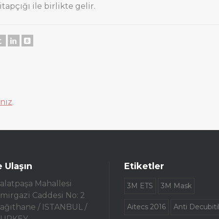
pçığı ile birlikte gelir.
nız
.
e Ulaşın
Etiketler
alatpaşa Mahallesi
3M ETS
3M Mask
mirgazi Caddesi No: 2
ağıthane / ISTANBUL /
Aitecs 2016
Anti Decubiti
TURKEY