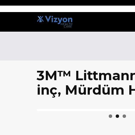
3M™ Littmann®
inç, Mürdüm 