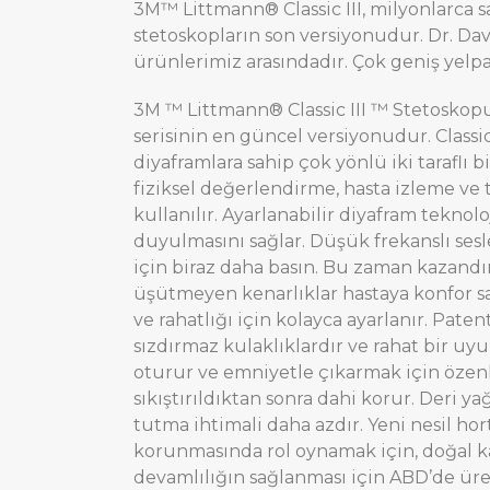
3M™ Littmann® Classic III, milyonlarca 
stetoskopların son versiyonudur. Dr. Dav
ürünlerimiz arasındadır. Çok geniş yelpa
3M ™ Littmann® Classic III ™ Stetoskopu
serisinin en güncel versiyonudur. Classi
diyaframlara sahip çok yönlü iki taraflı 
fiziksel değerlendirme, hasta izleme ve 
kullanılır. Ayarlanabilir diyafram teknolo
duyulmasını sağlar. Düşük frekanslı sesl
için biraz daha basın. Bu zaman kazandı
üşütmeyen kenarlıklar hastaya konfor sağl
ve rahatlığı için kolayca ayarlanır. Pat
sızdırmaz kulaklıklardır ve rahat bir uyu
oturur ve emniyetle çıkarmak için özenli
sıkıştırıldıktan sonra dahi korur. Deri y
tutma ihtimali daha azdır. Yeni nesil hor
korunmasında rol oynamak için, doğal kauç
devamlılığın sağlanması için ABD’de üret