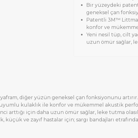
Bir yüzeydeki patent
geneksel çan fonksiy
Patentli 3M™ Littma
konfor ve mükemmel
Yeni nesil tüp, cilt y
uzun ömür sağlar, le
diyafram, diğer yüzün geneksel çan fonksiyonunu artırır.
uyumlu kulaklık ile konfor ve mükemmel akustik perf
irenci arttığı için daha uzun ömür sağlar, leke tutma olas
k, küçük ve zayıf hastalar için; sargı bandajları etrafı