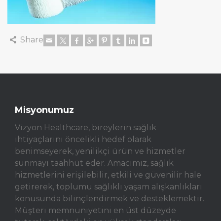
Share
Misyonumuz
Vizyon Healthcare, bireylerin sağlık
ihtiyaçlarını öncelikli hedef olarak
benimseyerek, yenilikçi ürün ve hizmetler
sunmayı taahhüt eder. Amacımız, sağlık
hizmetlerini erişilebilir, etkili ve güvenilir hale
getirerek, toplumu sağlıklı yaşam alışkanlıkları
konusunda bilinçlendirmek ve desteklemektir.
Müşteri memnuniyetini en üst düzeyde