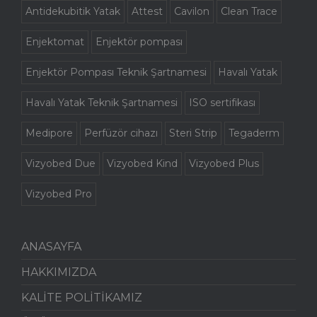
Antidekubitik Yatak
Attest
Cavilon
Clean Trace
Enjektomat
Enjektör pompası
Enjektör Pompası Teknik Şartnamesi
Havalı Yatak
Havalı Yatak Teknik Şartnamesi
ISO sertifikası
Medipore
Perfüzör cihazı
Steri Strip
Tegaderm
Vizyobed Due
Vizyobed Kind
Vizyobed Plus
Vizyobed Pro
ANASAYFA
HAKKIMIZDA
KALİTE POLİTİKAMIZ