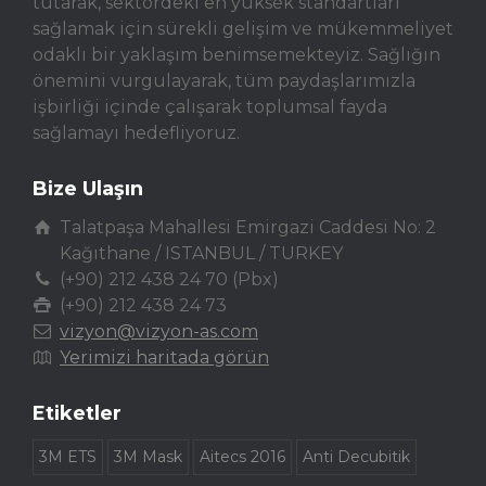
tutarak, sektördeki en yüksek standartları
sağlamak için sürekli gelişim ve mükemmeliyet
odaklı bir yaklaşım benimsemekteyiz. Sağlığın
önemini vurgulayarak, tüm paydaşlarımızla
işbirliği içinde çalışarak toplumsal fayda
sağlamayı hedefliyoruz.
Bize Ulaşın
Talatpaşa Mahallesi Emirgazi Caddesi No: 2
Kağıthane / ISTANBUL / TURKEY
(+90) 212 438 24 70 (Pbx)
(+90) 212 438 24 73
vizyon@vizyon-as.com
Yerimizi haritada görün
Etiketler
3M ETS
3M Mask
Aitecs 2016
Anti Decubitik