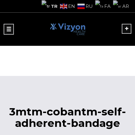
TR
EN
RU
FA
AR
3mtm-cobantm-self-
adherent-bandage